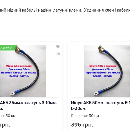
й мідний кабель і надійні латунні клеми. З'єднання клем і кабел
родажу!
 АКБ 35мм.кв.латунь Ø 10мм.
Мінус АКБ 50мм.кв.латунь Ø 
м.
L-30см.
на:
50 см
Довжина:
30 см
грн.
395 грн.