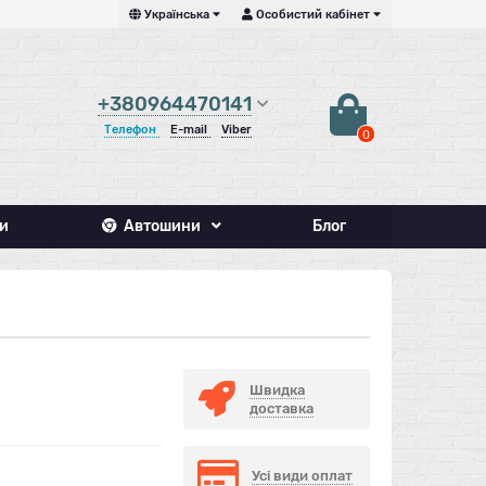
Українська
Особистий кабінет
+380964470141
Телефон
E-mail
Viber
0
и
Автошини
Блог
Швидка
доставка
Усі види оплат