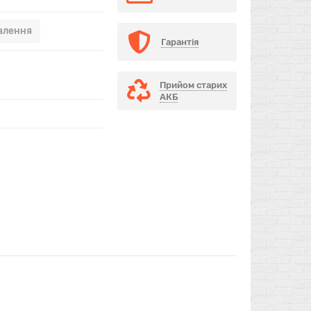
влення
Гарантія
Прийом старих
АКБ