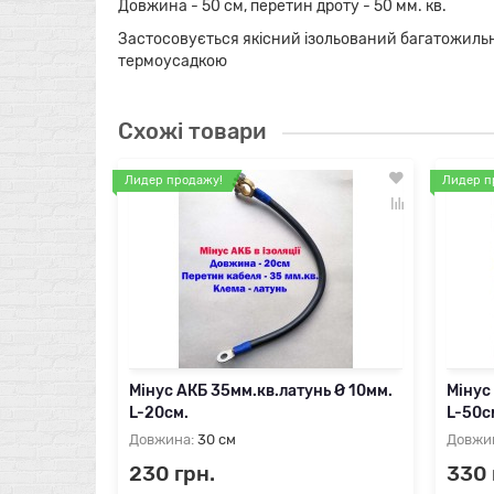
Довжина - 50 см, перетин дроту - 50 мм. кв.
Застосовується якісний ізольований багатожильни
термоусадкою
Схожі товари
Лидер продажу!
Лидер п
Мінус АКБ 35мм.кв.латунь Ø 10мм.
Мінус
L-20см.
L-50с
Довжина:
30 см
Довжи
230 грн.
330 