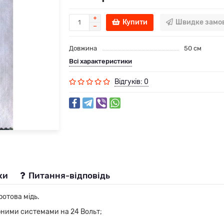
Купити
Швидке замо
Довжина
50 см
Всі характеристики
Відгуків: 0
ки
Питання-відповідь
ротова мідь.
рними системами на 24 Вольт;