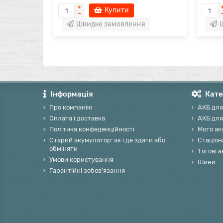
Купити
Швидке замовлення
Інформація
Кате
Про компанію
АКБ для
Оплата і доставка
АКБ для
Політика конфеденційності
Мото ак
Старий акумулятор: як і де здати або
Стаціон
обміняти
Тягові 
Умови користування
Шини
Гарантійні зобов'язання