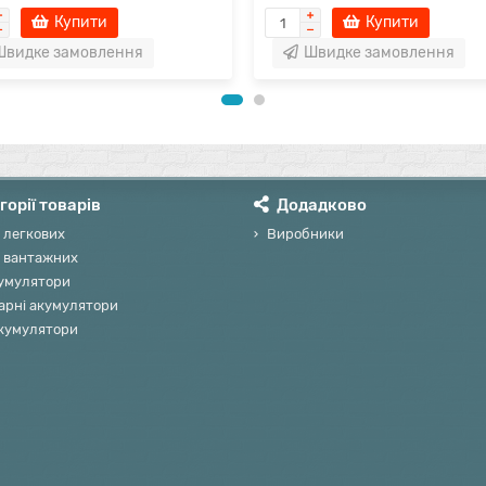
Купити
Купити
Швидке замовлення
Швидке замовлення
горії товарів
Додадково
 легкових
Виробники
 вантажних
умулятори
арні акумулятори
акумулятори