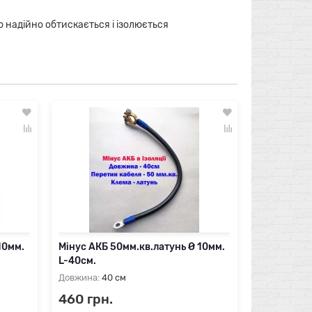
ю надійно обтискається і ізолюється
Мінус АКБ 
L-50см.
Довжина:
50
500 грн
Швидк
10мм.
Мінус АКБ 50мм.кв.латунь Ø 10мм.
L-40см.
Довжина:
40 см
460 грн.