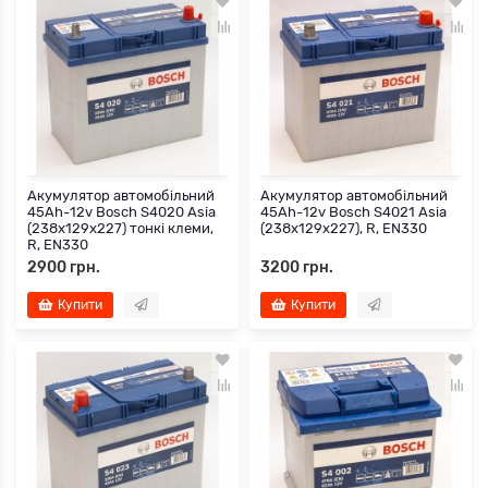
Акумулятор автомобільний
Акумулятор автомобільний
45Ah-12v Bosch S4020 Asia
45Ah-12v Bosch S4021 Asia
(238х129х227) тонкі клеми,
(238х129х227), R, EN330
R, EN330
2900 грн.
3200 грн.
Купити
Купити