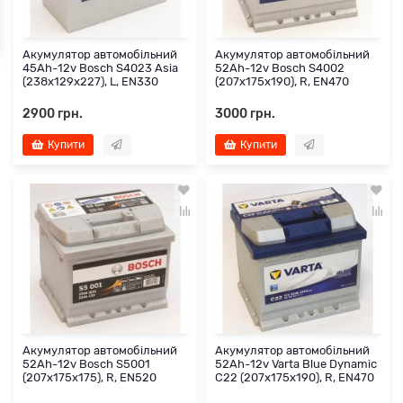
Акумулятор автомобільний
Акумулятор автомобільний
45Ah-12v Bosch S4023 Asia
52Ah-12v Bosch S4002
(238х129х227), L, EN330
(207х175х190), R, EN470
2900 грн.
3000 грн.
Купити
Купити
Акумулятор автомобільний
Акумулятор автомобільний
52Ah-12v Bosch S5001
52Ah-12v Varta Blue Dynamic
(207х175х175), R, EN520
C22 (207х175х190), R, EN470