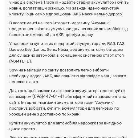
у нас діє система Trade in - здайте старий акумулятор і купіть
новий, доплативши різницю. Ми завжди йдемо назустріч
клієнту і оцінюємо відпрацьовані АКБ максимально дорого.
В асортименті нашого інтернет-магазину "Акумчик"
представлені різні акумулятори для легкових автомобілів від
бюджетних моделей до АКБ преміум-класу.
У нас можна купити як недорогий акумулятор для ВАЗ, ГАЗ,
Daewoo Деу (Lanos, Sens, Nexia) або акумуляторну батарею
для сучасних автомобілів, оснащених системою старт стоп
(AGM і EFB).
Зручна навігація по сайту дозволить легко вибрати
необхідну модель АКБ, яка повністю відповідає марці вашого
легкового авто.
Для того, щоб замовити легковий акумулятор, телефонуйте
(096)447-01-41
за номером
або оформляйте замовлення на
сайті. Інтернет-магазин акумуляторів і шин "Акумчик"
пропонує вибрати, купити акумулятори для легкових по
хорошей цене з доставкою по Україні.
Купити акумулятор для автомобіля недорого і за вигідною
ціною просто.
Досить додати товар в корзину зробити замовлення на сайті