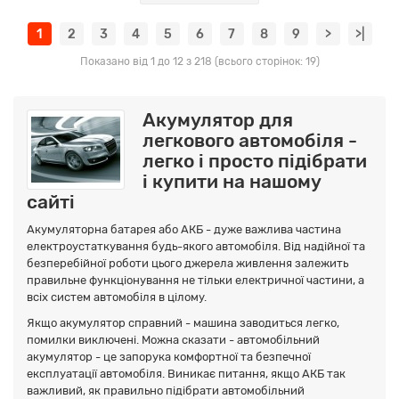
1
2
3
4
5
6
7
8
9
>
>|
Показано від 1 до 12 з 218 (всього сторінок: 19)
Акумулятор для
легкового автомобіля -
легко і просто підібрати
і купити на нашому
сайті
Акумуляторна батарея або АКБ - дуже важлива частина
електроустаткування будь-якого автомобіля. Від надійної та
безперебійної роботи цього джерела живлення залежить
правильне функціонування не тільки електричної частини, а
всіх систем автомобіля в цілому.
Якщо акумулятор справний - машина заводиться легко,
помилки виключені. Можна сказати - автомобільний
акумулятор - це запорука комфортної та безпечної
експлуатації автомобіля. Виникає питання, якщо АКБ так
важливий, як правильно підібрати автомобільний