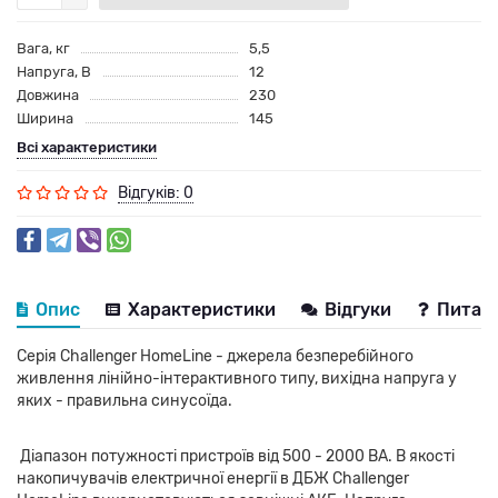
Вага, кг
5,5
Напруга, В
12
Довжина
230
Ширина
145
Всі характеристики
Відгуків: 0
Опис
Характеристики
Відгуки
Питанн
Серія Challenger HomeLine - джерела безперебійного
живлення лінійно-інтерактивного типу, вихідна напруга у
яких - правильна синусоїда.
Діапазон потужності пристроїв від 500 - 2000 ВА. В якості
накопичувачів електричної енергії в ДБЖ Challenger