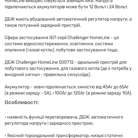
HomeLine використовуються зовнішні АКБ. Напруга
підключаються акумуляторів може бути 12 Вольт і 24 Вольт.
ДБЖ мають вбудований автоматичний регулятор напруги, а
також потужний зарядний пристрій.
Сфера застосування ІБП серії Challenger HomeLine - це
системи відеоспостереження, освітлення, системи
опалення (газові котли), побутове застосування тощо.
ДБЖ Challenger HomeLine 500T12 - ідеальний пристрій для
побутового застосування, для газового котла (де є потреба у
вихідний сигнал - правильна синусоїда).
Акумулятор - зовні підключається, ємністю від 45Аг до 65Аг
(в режимі заряду - 5А), і 100Аг до 120Аг (в режимі заряду 10А).
Особливості:
• наявність функції перетворювача, ДБЖ, автоматичного
регулятора напруги і зарядного пристрою;
• Якісний тороидальний трансформатор, низькі статичні