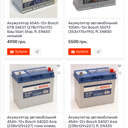
Акумулятор 65Ah-12v Bosch
Акумулятор автомобільний
EFB S4E07 (278х175х175)
100Ah-12v Bosch S5013
Бош Start Stop, R, EN650
(353х175х190), R, EN830
низький
4900 грн.
5500 грн.
Купити
Купити
Акумулятор автомобільний
Акумулятор автомобільний
45Ah-12v Bosch S4020 Asia
45Ah-12v Bosch S4021 Asia
(238х129х227) тонкі клеми,
(238х129х227), R, EN330