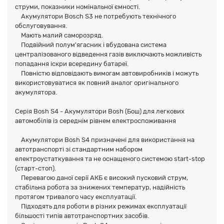
струми, показники номінальної ємності.
Акумулятори Bosch S3 не потребують технічного
обслуговування.
Мають малий саморозряд.
Подвійний полум'ягасник і вбудована система
централізованого відведення газів виключають можливість
попадання іскри всередину батареї.
Повністю відповідають вимогам автовиробників і можуть
використовуватися як повний аналог оригінального
акумулятора.
Серія Bosh S4 - Акумулятори Bosh (Бош) для легкових
автомобілів із середнім рівнем електроспоживання
Акумулятори Bosh S4 призначені для використання на
автотранспорті зі стандартним набором
електроустаткування та не оснащеного системою start-stop
(старт-стоп).
Перевагою даної серії АКБ є високий пусковий струм,
стабільна робота за знижених температур, надійність
протягом тривалого часу експлуатації.
Підходять для роботи в різних режимах експлуатації
більшості типів автотранспортних засобів.