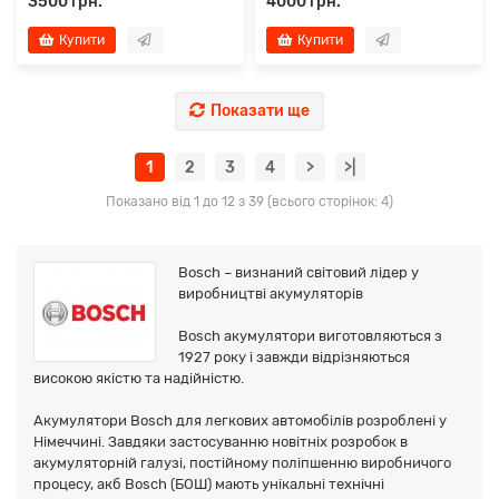
3500 грн.
4000 грн.
Купити
Купити
Показати ще
1
2
3
4
>
>|
Показано від 1 до 12 з 39 (всього сторінок: 4)
Bosch – визнаний світовий лідер у
виробництві акумуляторів
Bosch акумулятори виготовляються з
1927 року і завжди відрізняються
високою якістю та надійністю.
Акумулятори Bosch для легкових автомобілів розроблені у
Німеччині. Завдяки застосуванню новітніх розробок в
акумуляторній галузі, постійному поліпшенню виробничого
процесу, акб Bosch (БОШ) мають унікальні технічні