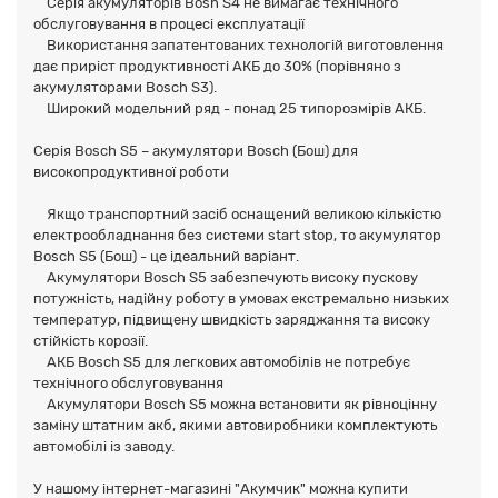
Серія акумуляторів Bosh S4 не вимагає технічного
обслуговування в процесі експлуатації
Використання запатентованих технологій виготовлення
дає приріст продуктивності АКБ до 30% (порівняно з
акумуляторами Bosch S3).
Широкий модельний ряд - понад 25 типорозмірів АКБ.
Серія Bosch S5 – акумулятори Bosch (Бош) для
високопродуктивної роботи
Якщо транспортний засіб оснащений великою кількістю
електрообладнання без системи start stop, то акумулятор
Bosch S5 (Бош) - це ідеальний варіант.
Акумулятори Bosch S5 забезпечують високу пускову
потужність, надійну роботу в умовах екстремально низьких
температур, підвищену швидкість заряджання та високу
стійкість корозії.
АКБ Bosch S5 для легкових автомобілів не потребує
технічного обслуговування
Акумулятори Bosch S5 можна встановити як рівноцінну
заміну штатним акб, якими автовиробники комплектують
автомобілі із заводу.
У нашому інтернет-магазині "Акумчик" можна купити