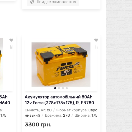
Швидке замовлення
65Ah-
Акумулятор автомобільний 80Ah-
Акумулято
EN640
12v Forse (278х175х175), R, EN780
12V Forse 
а:
Ємність, Аг:
80
Формат корпуса:
Євро
Ємність, Аг:
:
175
низький
Довжина:
278
Ширина:
175
Євро
Довж
3300 грн.
3000 гр