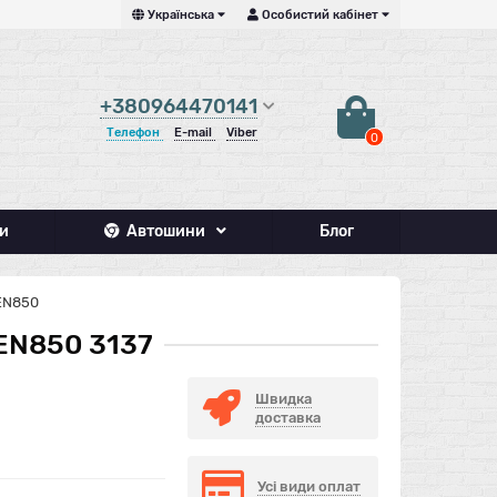
Українська
Особистий кабінет
+380964470141
Телефон
E-mail
Viber
0
и
Автошини
Блог
 EN850
 EN850 3137
Швидка
доставка
Усі види оплат