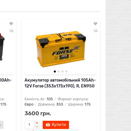
Акумулято
12V Platin 
EN1000
Ємність, Аг:
Євро
Довж
4000 гр
Повідо
100Ah-
Акумулятор автомобільний 105Ah-
12V Forse (353х175х190), R, EN950
са:
Ємність, Аг:
105
Формат корпуса:
:
175
Євро
Довжина:
353
Ширина:
175
3600 грн.
ь
Купити