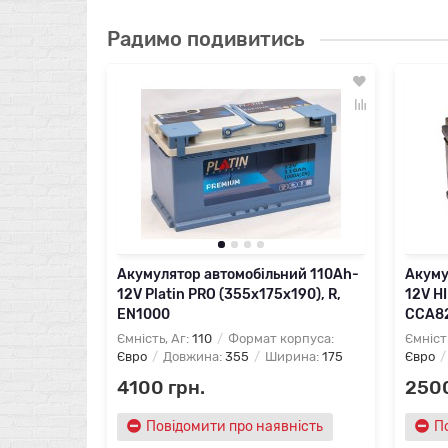
Радимо подивитись
ний 100Ah-
5х190), R,
орпуса:
рина:
175
ність
Акумулятор автомобільний 110Ah-
Акуму
12V Platin PRO (355х175х190), R,
12V HI
EN1000
CCA8
Ємність, Аг:
110
Формат корпуса:
Ємніст
Євро
Довжина:
355
Ширина:
175
Євро
4100 грн.
2500
Повідомити про наявність
П