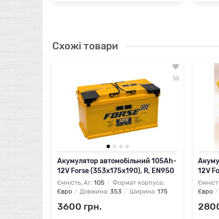
Схожі товари
Акумулятор автомобільний 105Ah-
Акуму
12V Forse (353х175х190), R, EN950
12V Fo
Ємність, Аг:
105
Формат корпуса:
Ємніст
Євро
Довжина:
353
Ширина:
175
Євро
3600 грн.
2800