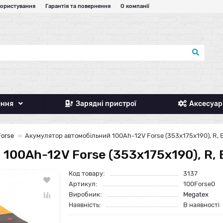
користування
Гарантія та повернення
О компанії
ення
Зарядні пристрої
Аксесуар
Forse
Акумулятор автомобільний 100Ah-12V Forse (353х175х190), R,
100Ah-12V Forse (353х175х190), R,
Код товару:
3137
Артикул:
100Forse0
Виробник:
Megatex
Наявність:
В наявності