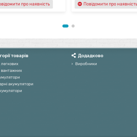
овідомити про наявність
Повідомити про наявніст
горії товарів
Додадково
 легкових
Виробники
 вантажних
умулятори
арні акумулятори
акумулятори