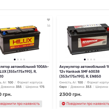
лятор автомобільний 100Ah-
Акумулятор автомобільний 
LUX (355х175х190), R,
12v Hankook SMF 60038
20
(353х175х190), R, EN850
ь, Аг:
100
Формат корпуса:
Ємність, Аг:
100
Формат корпу
Довжина:
355
Ширина:
175
Євро
Довжина:
353
Ширина
 грн.
2300 грн.
овідомити про наявність
Повідомити про наявніст