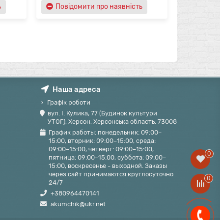
ь
Повідомити про наявність
Повідо
Наша адреса
Графік роботи
вул. І. Кулика, 77 (Будинок культури
УТОГ), Херсон, Херсонська область, 73008
График работы: понедельник: 09:00–
15:00, вторник: 09:00–15:00, среда:
09:00–15:00, четверг: 09:00–15:00,
0
пятница: 09:00–15:00, суббота: 09:00–
15:00, воскресенье - выходной. Заказы
через сайт принимаются круглосуточно
0
24/7
+380964470141
akumchik@ukr.net