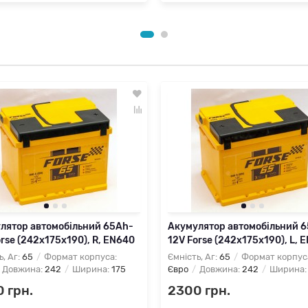
лятор автомобільний 65Ah-
Акумулятор автомобільний 
rse (242х175х190), R, EN640
12V Forse (242х175х190), L, 
ь, Аг:
65
Формат корпуса:
Ємність, Аг:
65
Формат корпус
Довжина:
242
Ширина:
175
Євро
Довжина:
242
Ширина
 грн.
2300 грн.