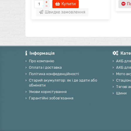
Купити
П
Швидке замовлення
Інформація
Кате
Про компанію
АКБ для
Оплата і доставка
АКБ для
Політика конфеденційності
Мото ак
Старий акумулятор: як і де здати або
Стаціон
обміняти
Тягові 
Умови користування
Шини
Гарантійні зобов'язання