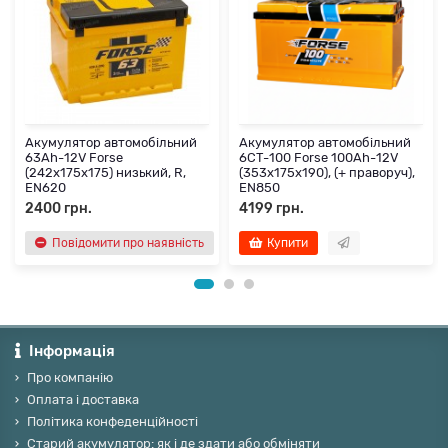
Акумулятор автомобільний
Акумулятор автомобільний
63Ah-12V Forse
6CT-100 Forse 100Ah-12V
(242х175х175) низький, R,
(353х175х190), (+ праворуч),
EN620
EN850
2400 грн.
4199 грн.
Повідомити про наявність
Купити
Інформація
Про компанію
Оплата і доставка
Політика конфеденційності
Старий акумулятор: як і де здати або обміняти