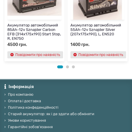
Акумулятор автомобільний
Акумулятор автомобільний
85Ah-12v Sznajder Carbon
55Ah-12v Sznajder Silver
EFB (314х175х190) Start Stop,
(207х175х190), L, EN520
R, EN750
4500 грн.
1400 грн.
Повідомити про наявність
Повідомити про наявність
Інформація
Про компанію
Оплата і доставка
Політика конфеденційності
Старий акумулятор: як і де здати або обміняти
Умови користування
Гарантійні зобов'язання