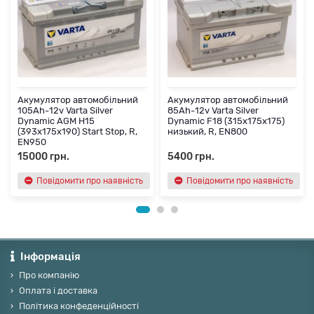
Акумулятор автомобільний
Акумулятор автомобільний
105Ah-12v Varta Silver
85Ah-12v Varta Silver
Dynamic AGM H15
Dynamic F18 (315х175х175)
(393х175х190) Start Stop, R,
низький, R, EN800
EN950
15000 грн.
5400 грн.
Повідомити про наявність
Повідомити про наявність
Інформація
Про компанію
Оплата і доставка
Політика конфеденційності