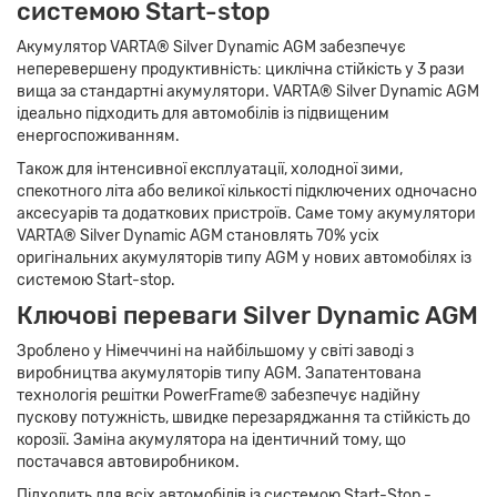
системою Start-stop
Акумулятор VARTA® Silver Dynamic AGM забезпечує
неперевершену продуктивність: циклічна стійкість у 3 рази
вища за стандартні акумулятори. VARTA® Silver Dynamic AGM
ідеально підходить для автомобілів із підвищеним
енергоспоживанням.
Також для інтенсивної експлуатації, холодної зими,
спекотного літа або великої кількості підключених одночасно
аксесуарів та додаткових пристроїв. Саме тому акумулятори
VARTA® Silver Dynamic AGM становлять 70% усіх
оригінальних акумуляторів типу AGM у нових автомобілях із
системою Start-stop.
Ключові переваги Silver Dynamic AGM
Зроблено у Німеччині на найбільшому у світі заводі з
виробництва акумуляторів типу AGM. Запатентована
технологія решітки PowerFrame® забезпечує надійну
пускову потужність, швидке перезаряджання та стійкість до
корозії. Заміна акумулятора на ідентичний тому, що
постачався автовиробником.
Підходить для всіх автомобілів із системою Start-Stop -