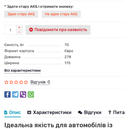
* Здати стару АКБ і отримати знижку:
Здаю стару АКБ
Не здаю стару АКБ
Повідомити про наявність
Ємність, Аг
70
Формат корпуса
Євро
Довжина
278
Ширина
175
Всі характеристики
Відгуків: 0
Опис
Характеристики
Відгуки
Питанн
Ідеальна якість для автомобілів із