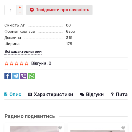
Повідомити про наявність
Ємність, Аг
80
Формат корпуса
Євро
Довжина
315
Ширина
175
Всі характеристики
Відгуків: 0
Опис
Характеристики
Відгуки
Питанн
Радимо подивитись