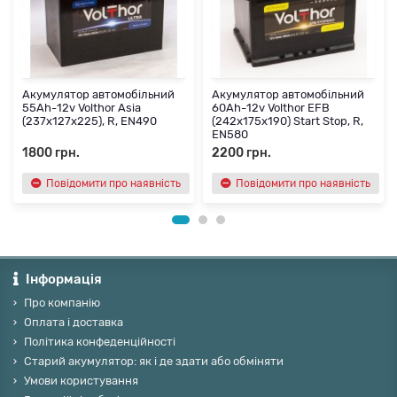
Акумулятор автомобільний
Акумулятор автомобільний
55Ah-12v Volthor Asia
60Ah-12v Volthor EFB
(237х127х225), R, EN490
(242х175х190) Start Stop, R,
EN580
1800 грн.
2200 грн.
Повідомити про наявність
Повідомити про наявність
Інформація
Про компанію
Оплата і доставка
Політика конфеденційності
Старий акумулятор: як і де здати або обміняти
Умови користування