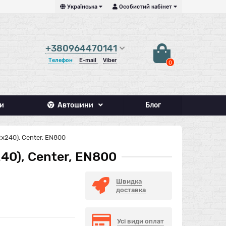
Українська
Особистий кабінет
+380964470141
Телефон
E-mail
Viber
0
и
Автошини
Блог
x240), Center, EN800
0), Center, EN800
Швидка
доставка
Усі види оплат