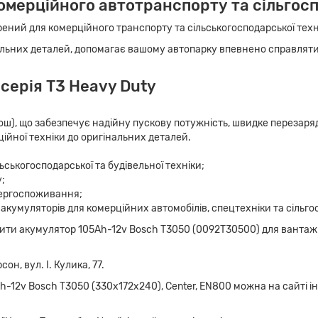
омерційного автотранспорту та сільгос
рений для комерційного транспорту та сільськогосподарської техн
нальних деталей, допомагає вашому автопарку впевнено справляти
серія T3 Heavy Duty
ш), що забезпечує надійну пускову потужність, швидке перезарядж
ційної техніки до оригінальних деталей.
ільськогосподарської та будівельної техніки;
;
нергоспоживання;
 акумуляторів для комерційних автомобілів, спецтехніки та сільго
ити акумулятор 105Ah-12v Bosch T3050 (0092T30500) для вантажно
н, вул. І. Кулика, 77.
-12v Bosch T3050 (330x172x240), Center, EN800 можна на сайті і