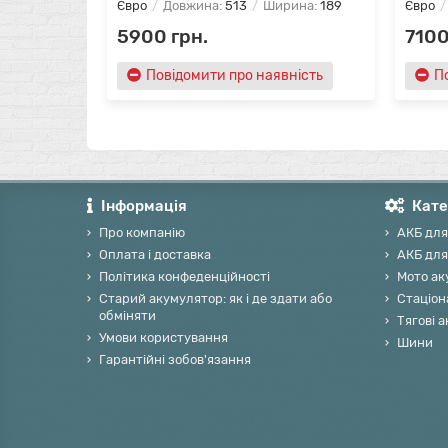
Євро
Довжина:
513
Ширина:
189
Євро
5900 грн.
7100
Повідомити про наявність
П
Інформація
Кате
Про компанію
АКБ для
Оплата і доставка
АКБ для
Політика конфеденційності
Мото ак
Старий акумулятор: як і де здати або
Стаціон
обміняти
Тягові 
Умови користування
Шини
Гарантійні зобов'язання