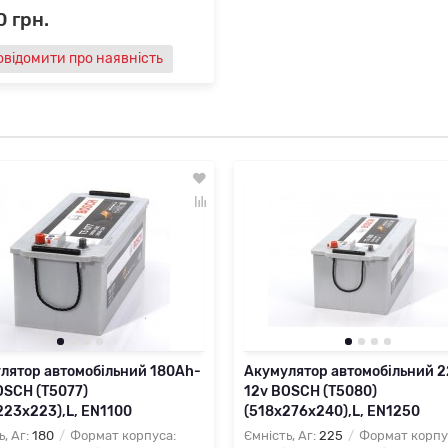
 грн.
овідомити про наявність
лятор автомобільний 180Ah-
Акумулятор автомобільний 
OSCH (T5077)
12v BOSCH (T5080)
223x223),L, EN1100
(518x276x240),L, EN1250
ь, Аг:
180
Формат корпуса:
Ємність, Аг:
225
Формат корпу