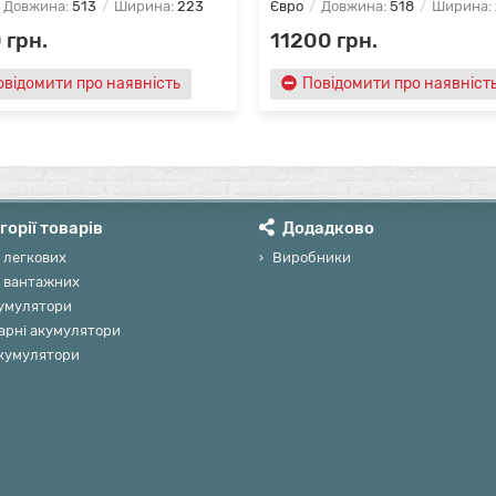
Довжина:
513
Ширина:
223
Євро
Довжина:
518
Ширина:
 грн.
11200 грн.
овідомити про наявність
Повідомити про наявніст
горії товарів
Додадково
 легкових
Виробники
 вантажних
умулятори
арні акумулятори
акумулятори