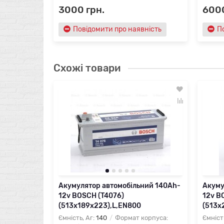
3000 грн.
6000
Повідомити про наявність
П
Схожі товари
Акумулятор автомобільний 140Ah-
Акуму
12v BOSCH (T4076)
12v B
(513x189x223),L,EN800
(513x
Ємність, Аг:
140
Формат корпуса:
Ємніст