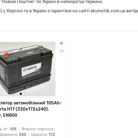
 "Новою Поштою" по Україні в найкоротші терміни.
 Херсоні та в Україні з гарантією на сайті akumchik.com.ua вигідн
лятор автомобільний 105Ah-
rta H17 (330x172x240),
r, EN800
ь, Аг:
105
Формат корпуса:
Довжина:
330
Ширина:
172