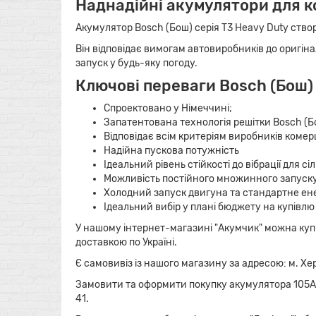
Наднадійні акумулятори для к
Акумулятор Bosch (Бош) серія T3 Heavy Duty ство
Він відповідає вимогам автовиробників до оригі
запуск у будь-яку погоду.
Ключові переваги Bosch (Бош) 
Спроектовано у Німеччині;
Запатентована технологія решітки Bosch (Бо
Відповідає всім критеріям виробників комер
Надійна пускова потужність
Ідеальний рівень стійкості до вібрації для с
Можливість постійного множинного запуску
Холодний запуск двигуна та стандартне е
Ідеальний вибір у плані бюджету на купівлю
У нашому інтернет-магазині "Акумчик" можна куп
доставкою по Україні.
Є самовивіз із нашого магазину за адресою: м. Херсо
Замовити та оформити покупку акумулятора 105Ah
41.