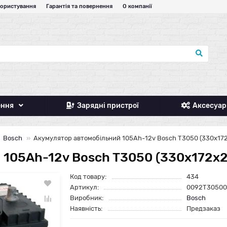
користування
Гарантія та повернення
О компанії
ення
Зарядні пристрої
Аксесуар
Bosch
Акумулятор автомобільний 105Ah-12v Bosch T3050 (330x172
105Ah-12v Bosch T3050 (330x172x24
Код товару:
434
Артикул:
0092T30500
Виробник:
Bosch
Наявність:
Предзаказ