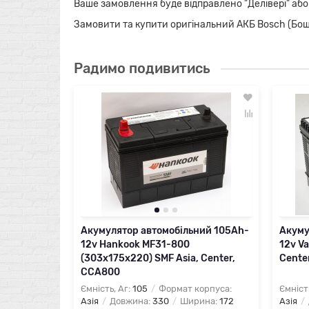
Ваше замовлення буде відправлено "Делівері" або
Замовити та купити оригінальний АКБ Bosch (Бош) у
Радимо подивитись
Акумулятор автомобільний 105Ah-
Акуму
12v Hankook MF31-800
12v Va
(303х175х220) SMF Asia, Center,
Cente
CCA800
Ємність, Аг:
105
Формат корпуса:
Ємніст
Азія
Довжина:
330
Ширина:
172
Азія