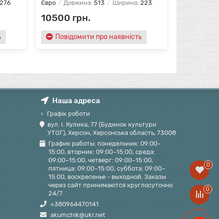
276
Євро
Довжина:
513
Ширина:
223
10500 грн.
ь
Повідомити про наявність
Наша адреса
Графік роботи
вул. І. Кулика, 77 (Будинок культури
УТОГ), Херсон, Херсонська область, 73008
График работы: понедельник: 09:00–
15:00, вторник: 09:00–15:00, среда:
09:00–15:00, четверг: 09:00–15:00,
0
пятница: 09:00–15:00, суббота: 09:00–
15:00, воскресенье - выходной. Заказы
через сайт принимаются круглосуточно
0
24/7
+380964470141
akumchik@ukr.net