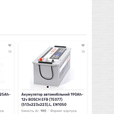
225Ah-
Акумулятор автомобільний 190Ah-
12v BOSCH EFB (TE077)
(513x223x223),L, EN1050
са:
Ємність, Аг:
190
Формат корпуса: