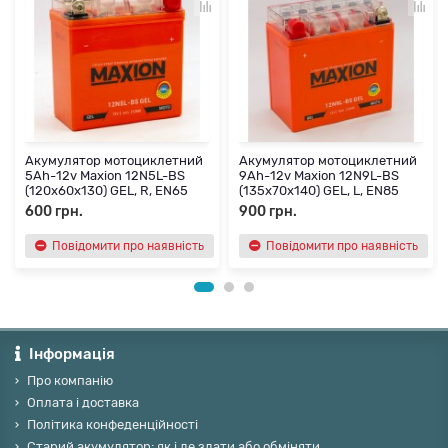
Акумулятор мотоциклетний
Акумулятор мотоциклетний
5Ah-12v Maxion 12N5L-BS
9Ah-12v Maxion 12N9L-BS
(120х60х130) GEL, R, EN65
(135х70х140) GEL, L, EN85
600 грн.
900 грн.
Повідомити про наявність
Повідомити про наявність
Інформація
Про компанію
Оплата і доставка
Політика конфеденційності
Старий акумулятор: як і де здати або обміняти