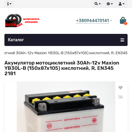
+380964470141
0
Каталог
летний 30Ah-12v Maxion YB30L-B (150х87х105) кислотний, R, EN345
Акумулятор мотоциклетний 30Ah-12v Maxion
YB30L-B (150х87х105) кислотний, R, EN345
2181