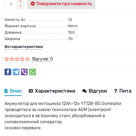
Повідомити про наявність
Ємність, Аг
12
Формат корпуса
Мото
Довжина
150
Ширина
70
Всі характеристики
Відгуків: 0
Опис
Характеристики
Відгуки
Питанн
Акумулятор для мотоцикла 12Ah-12v YT12B-BS Dominator
проводиться за новою технологією AGM (електроліт
знаходиться в зв'язаному стані, абсорбований в
скловолоконний сепаратор.
основні переваги