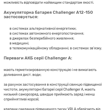
можливість відповідати найвищим стандартам якості.
Акумуляторна батарея Challenger А12-150
застосовується:
в системах альтернативної енергетики;
в системах автономного енергопостачання;
в джерелах безперебійного живлення;
в медицині;
в телекомунікаційному обладнанні; в системах зв'язку.
Переваги АКБ серії Challenger А:
мають герметизированную конструкцію і не вимагають
доливання дист. води;
за рахунок застосування в конструкції свинцю підвищеної
чистоти, акумуляторні батареї серії Challenger А, мають
низький саморозряд, швидше приймають заряд і менш
сприйнятливі корозії;
клапани скидання підвищеного тиску VRLA оберігають від