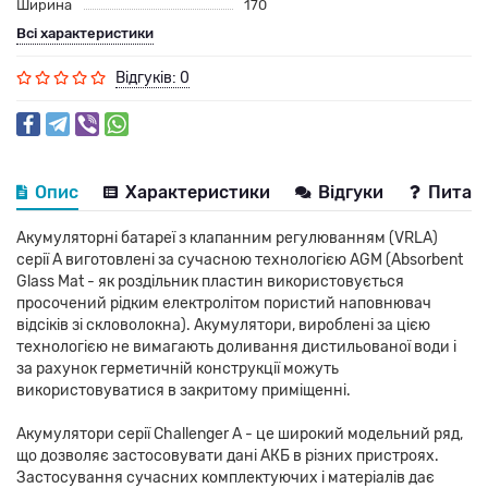
Ширина
170
Всі характеристики
Відгуків: 0
Опис
Характеристики
Відгуки
Питанн
Акумуляторні батареї з клапанним регулюванням (VRLA)
серії А виготовлені за сучасною технологією AGM (Absorbent
Glass Mat - як роздільник пластин використовується
просочений рідким електролітом пористий наповнювач
відсіків зі скловолокна). Акумулятори, вироблені за цією
технологією не вимагають доливання дистильованої води і
за рахунок герметичній конструкції можуть
використовуватися в закритому приміщенні.
Акумулятори серії Challenger А - це широкий модельний ряд,
що дозволяє застосовувати дані АКБ в різних пристроях.
Застосування сучасних комплектуючих і матеріалів дає