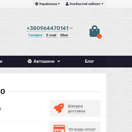
Українська
Особистий кабінет
+380964470141
Телефон
E-mail
Viber
0
и
Автошини
Блог
80
Швидка
R
доставка
Усі види оплат