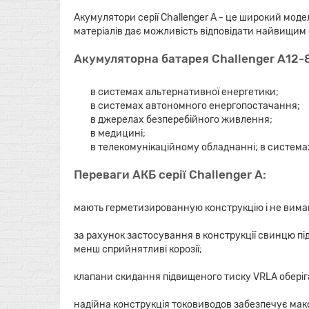
Акумулятори серії Challenger А - це широкий мод
матеріалів дає можливість відповідати найвищим 
Акумуляторна батарея Challenger А12-
в системах альтернативної енергетики;
в системах автономного енергопостачання;
в джерелах безперебійного живлення;
в медицині;
в телекомунікаційному обладнанні; в системах 
Переваги АКБ серії Challenger А:
мають герметизированную конструкцію і не вима
за рахунок застосування в конструкції свинцю під
менш сприйнятливі корозії;
клапани скидання підвищеного тиску VRLA оберіга
надійна конструкція токовиводов забезпечує макс