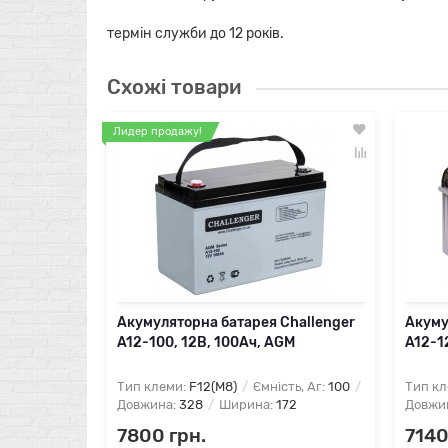
термін служби до 12 років.
Схожі товари
Лидер продажу!
Акумуляторна батарея Challenger
Акуму
A12-100, 12В, 100Ач, AGM
A12-1
Тип клеми:
F12(M8)
Ємність, Аг:
100
Тип кл
Довжина:
328
Ширина:
172
Довжи
7800 грн.
7140