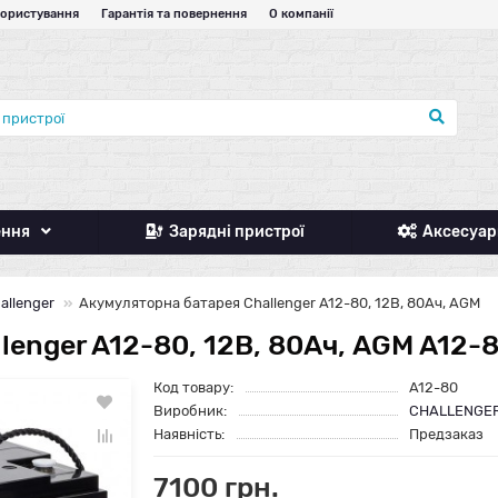
користування
Гарантія та повернення
О компанії
ення
Зарядні пристрої
Аксесуар
allenger
Акумуляторна батарея Challenger A12-80, 12В, 80Ач, AGM
lenger A12-80, 12В, 80Ач, AGM A12-
Код товару:
A12-80
Виробник:
CHALLENGE
Наявність:
Предзаказ
7100 грн.