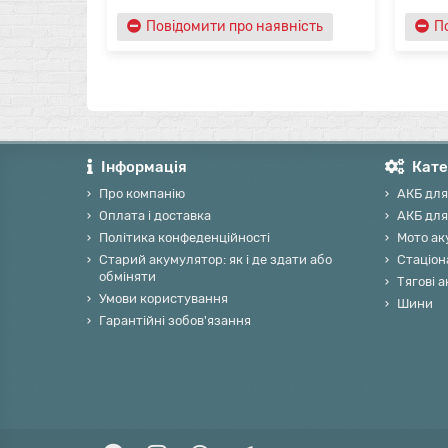
Повідомити про наявність
П
Інформація
Кате
Про компанію
АКБ для
Оплата і доставка
АКБ для
Політика конфеденційності
Мото ак
Старий акумулятор: як і де здати або
Стаціон
обміняти
Тягові 
Умови користування
Шини
Гарантійні зобов'язання