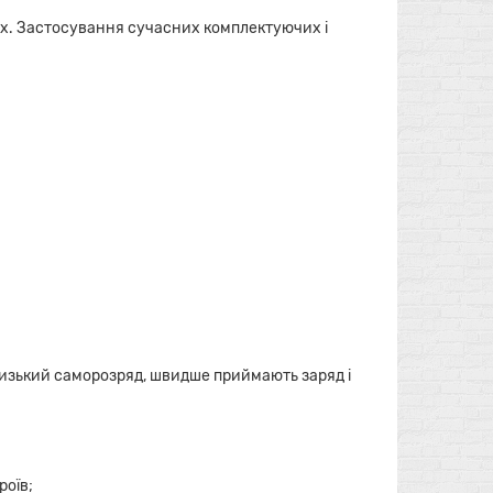
оях. Застосування сучасних комплектуючих і
 низький саморозряд, швидше приймають заряд і
роїв;