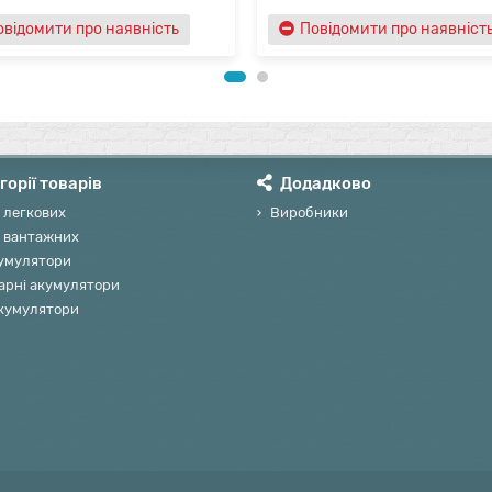
овідомити про наявність
Повідомити про наявніст
горії товарів
Додадково
 легкових
Виробники
 вантажних
умулятори
арні акумулятори
акумулятори