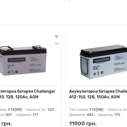
ляторна батарея Challenger
Акумуляторна батарея Chall
20, 12В, 120Ач, AGM
A12-150, 12В, 150Ач, AGM
еми:
F12(M8)
Ємність, Аг:
120
Тип клеми:
F12(M8)
Ємність, А
на:
407
Ширина:
177
Довжина:
483
Ширина:
170
 грн.
11900 грн.