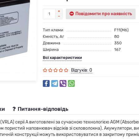
Повідомити про наявність
Тип клеми
F11(M6)
Ємність, Аг
80
Довжина
350
Ширина
167
Всі характеристики
Відгуків: 0
ки
Питання-відповідь
RLA) серії А виготовлені за сучасною технологією AGM (Absorbent
 пористий наповнювач відсіків зі скловолокна). Акумулятори, ви
етичній конструкції можуть використовуватися в закритому примі