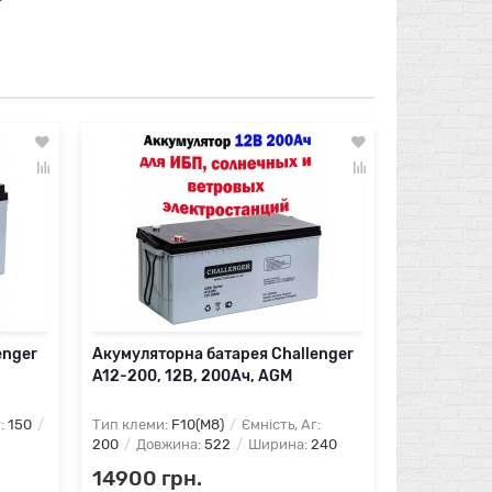
Лидер продаж
Акумулято
вуглецева 
12В, 100Аг
Тип клеми:
Довжина:
3
7980 гр
Повідо
enger
Акумуляторна батарея Challenger
A12-200, 12В, 200Ач, AGM
г:
150
Тип клеми:
F10(M8)
Ємність, Аг:
200
Довжина:
522
Ширина:
240
14900 грн.