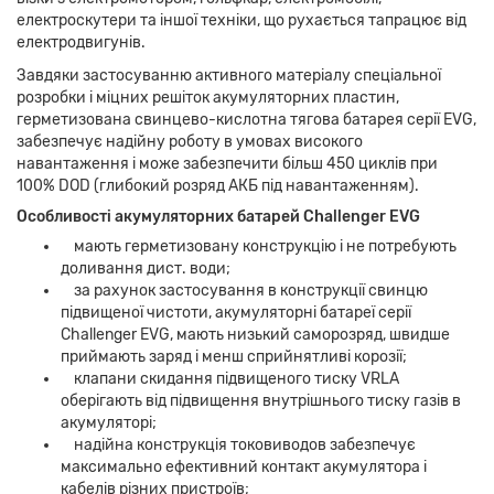
електроскутери та іншої техніки, що рухається тапрацює від
електродвигунів.
Завдяки застосуванню активного матеріалу спеціальної
розробки і міцних решіток акумуляторних пластин,
герметизована свинцево-кислотна тягова батарея серії EVG,
забезпечує надійну роботу в умовах високого
навантаження і може забезпечити більш 450 циклів при
100% DOD (глибокий розряд АКБ під навантаженням).
Особливості акумуляторних батарей Challenger EVG
мають герметизовану конструкцію і не потребують
доливання дист. води;
за рахунок застосування в конструкції свинцю
підвищеної чистоти, акумуляторні батареї серії
Challenger EVG, мають низький саморозряд, швидше
приймають заряд і менш сприйнятливі корозії;
клапани скидання підвищеного тиску VRLA
оберігають від підвищення внутрішнього тиску газів в
акумуляторі;
надійна конструкція токовиводов забезпечує
максимально ефективний контакт акумулятора і
кабелів різних пристроїв;