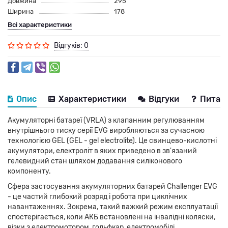
Довжина
295
Ширина
178
Всі характеристики
Відгуків: 0
Опис
Характеристики
Відгуки
Питанн
Акумуляторні батареї (VRLA) з клапанним регулюванням
внутрішнього тиску серії EVG виробляються за сучасною
технологією GEL (GEL - gel electrolite). Це свинцево-кислотні
акумулятори, електроліт в яких приведено в зв'язаний
гелевидний стан шляхом додавання силіконового
компоненту.
Сфера застосування акумуляторних батарей Challenger EVG
- це частий глибокий розряд і робота при циклічних
навантаженнях. Зокрема, такий важкий режим експлуатації
спостерігається, коли АКБ встановлені на інвалідні коляски,
візки з електромотором, гольфкар, електромобілі,