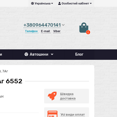
Українська
Особистий кабінет
+380964470141
Телефон
E-mail
Viber
0
и
Автошини
Блог
, 7Аг
Аг 6552
Швидка
AH
доставка
Усі види оплат