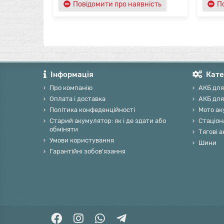
Повідомити про наявність
П
Інформація
Кате
Про компанію
АКБ для
Оплата і доставка
АКБ для
Політика конфеденційності
Мото ак
Старий акумулятор: як і де здати або
Стаціон
обміняти
Тягові 
Умови користування
Шини
Гарантійні зобов'язання