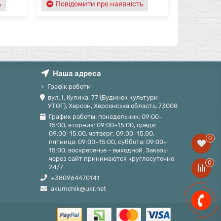
ь
Повідомити про наявність
Повідо
Наша адреса
Графік роботи
вул. І. Кулика, 77 (Будинок культури
УТОГ), Херсон, Херсонська область, 73008
График работы: понедельник: 09:00–
15:00, вторник: 09:00–15:00, среда:
09:00–15:00, четверг: 09:00–15:00,
0
пятница: 09:00–15:00, суббота: 09:00–
15:00, воскресенье - выходной. Заказы
через сайт принимаются круглосуточно
0
24/7
+380964470141
akumchik@ukr.net