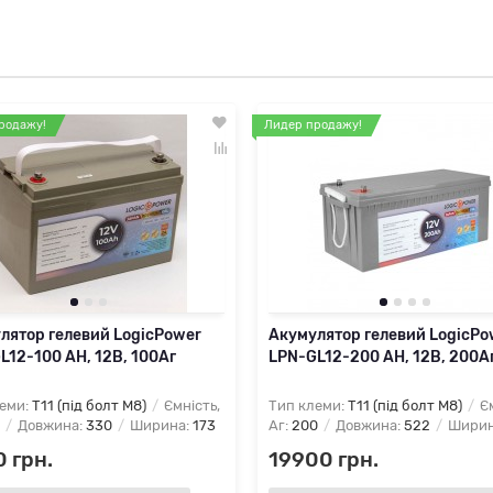
родажу!
Лидер продажу!
лятор гелевий LogicPower
Акумулятор гелевий LogicPo
L12-100 AH, 12В, 100Аг
LPN-GL12-200 AH, 12В, 200А
еми:
T11 (під болт М8)
Ємність,
Тип клеми:
T11 (під болт М8)
Єм
Довжина:
330
Ширина:
173
Аг:
200
Довжина:
522
Ширин
 грн.
19900 грн.