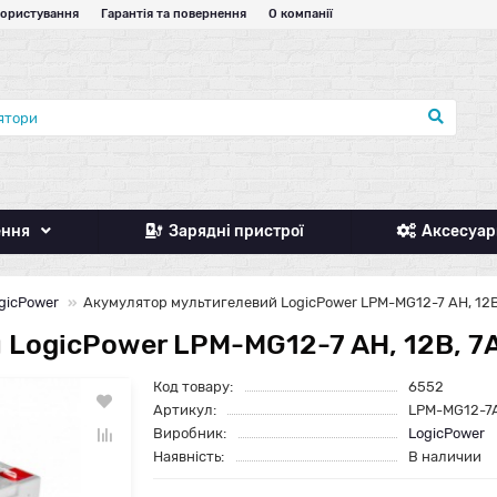
користування
Гарантія та повернення
О компанії
ення
Зарядні пристрої
Аксесуар
gicPower
Акумулятор мультигелевий LogicPower LPM-MG12-7 AH, 12В
 LogicPower LPM-MG12-7 AH, 12В, 7
Код товару:
6552
Артикул:
LPM-MG12-7
Виробник:
LogicPower
Наявність:
В наличии