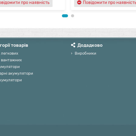
овідомити про наявність
Повідомити про наявніст
горії товарів
Додадково
 легкових
Виробники
 вантажних
умулятори
арні акумулятори
акумулятори