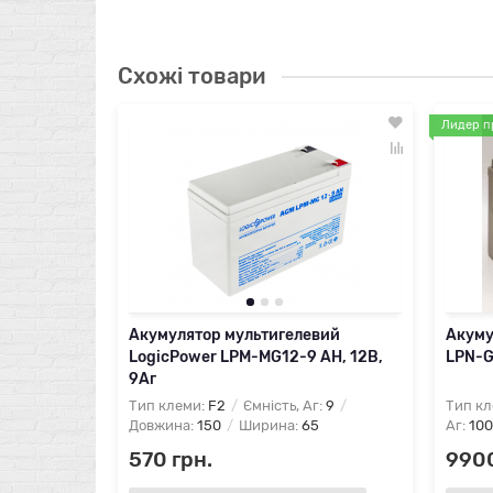
Схожі товари
Лидер п
Акумулятор мультигелевий
Акуму
LogicPower LPM-MG12-9 AH, 12В,
LPN-G
9Аг
Тип клеми:
F2
Ємність, Аг:
9
Тип кл
Довжина:
150
Ширина:
65
Аг:
100
570 грн.
9900