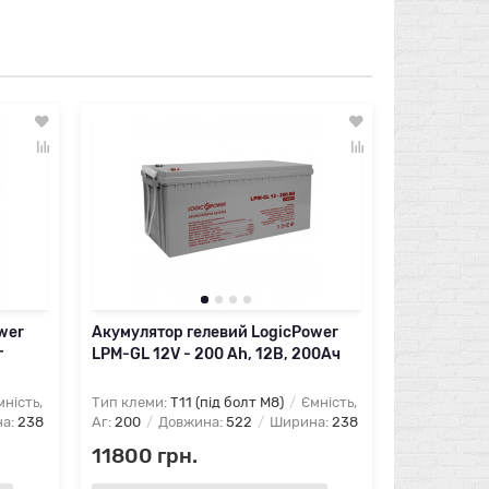
wer
Акумулятор гелевий LogicPower
Акумулято
г
LPM-GL 12V - 200 Ah, 12В, 200Ач
LogicPower
ність,
Тип клеми:
T11 (під болт М8)
Ємність,
Тип клеми:
а:
238
Аг:
200
Довжина:
522
Ширина:
238
Аг:
100
До
11800 грн.
8000 гр