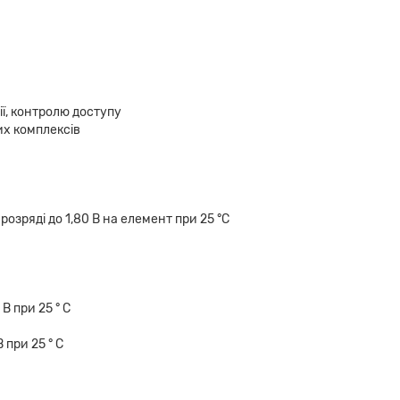
ії, контролю доступу
х комплексів
розряді до 1,80 В на елемент при 25 °C
В при 25 ° С
 при 25 ° С