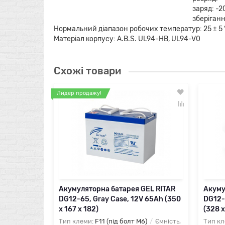
заряд: -20 ° C ~ 5
зберігання: -40 ° C ~
Нормальний діапазон робочих температур: 25 ± 5 
Матеріал корпусу: A.В.S. UL94-HB, UL94-V0
Схожі товари
Лидер продажу!
Акумуляторна батарея GEL RITAR
Акуму
DG12-65, Gray Case, 12V 65Ah (350
DG12-
х 167 х 182)
(328 х
Тип клеми:
F11 (під болт М6)
Ємність,
Тип кл