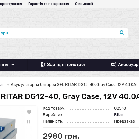
користування
Гарантія та повернення
О компанії
ення
Зарядні пристрої
Аксесуар
tar
Акумуляторна батарея GEL RITAR DG12-40, Gray Case, 12V 40.0Ah ( 
TAR DG12-40, Gray Case, 12V 40.0Ah 
Код товару:
02518
Виробник:
Ritar
Наявність:
Предзаказ
2980 грн.