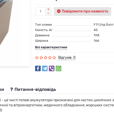
Повідомити про наявність
Тип клеми
F11 (під болт
Ємність, Аг
45
Довжина
198
Ширина
166
Всі характеристики
Відгуків: 0
ки
Питання-відповідь
 - це чисті гелеві акумулятори призначені для частих циклічних з
нячної та вітроенергетики, медичного обладнання, морських сист
50