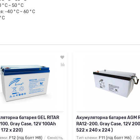
0 ° C
 60 ° C
° C
ляторна батарея GEL RITAR
Акумуляторна батарея AGM 
100, Gray Case, 12V 100Ah
RA12-200, Gray Case, 12V 200
 172 х 220)
522 x 240 x 224 )
еми:
F12 (під болт М8)
Ємність,
Тип клеми:
F11 (під болт М6)
Єм