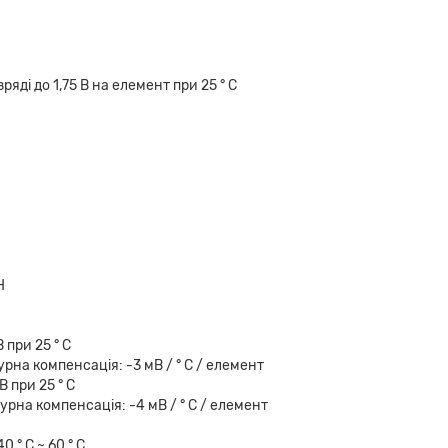
яді до 1,75 В на елемент при 25 ° C
H
H
 при 25 ° С
-3 мВ / ° C / елемент
В при 25 ° С
-4 мВ / ° C / елемент
0 ° C