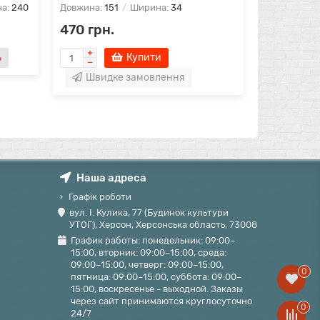
а:
240
Довжина:
151
Ширина:
34
470 грн.
ь
Купити
Швидке замовлення
Наша адреса
Графік роботи
вул. І. Кулика, 77 (Будинок культури
УТОГ), Херсон, Херсонська область, 73008
График работы: понедельник: 09:00–
15:00, вторник: 09:00–15:00, среда:
09:00–15:00, четверг: 09:00–15:00,
0
пятница: 09:00–15:00, суббота: 09:00–
15:00, воскресенье - выходной. Заказы
через сайт принимаются круглосуточно
0
24/7