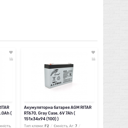
Акумулято
HR1236W, 12
(100) )
Тип клеми:
Довжина:
15
798 грн.
RITAR
Акумуляторна батарея AGM RITAR
Швидк
.0Ah (
RT670, Gray Case, 6V 7Ah (
151х34х94 (100) )
ність,
Тип клеми:
F2
Ємність, Аг:
7