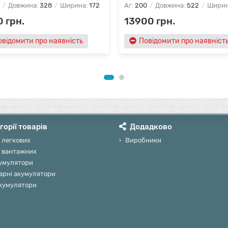
Довжина:
328
Ширина:
172
Аг:
200
Довжина:
522
Ширин
 грн.
13900 грн.
овідомити про наявність
Повідомити про наявніст
горії товарів
Додадково
 легкових
Виробники
 вантажних
умулятори
арні акумулятори
акумулятори