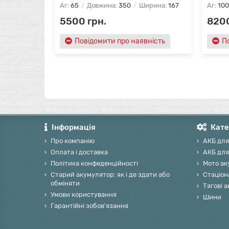
Аг:
65
Довжина:
350
Ширина:
167
Аг:
100
5500 грн.
8200
Повідомити про наявність
П
Інформація
Кате
Про компанію
АКБ для
Оплата і доставка
АКБ для
Політика конфеденційності
Мото ак
Старий акумулятор: як і де здати або
Стаціон
обміняти
Тягові 
Умови користування
Шини
Гарантійні зобов'язання