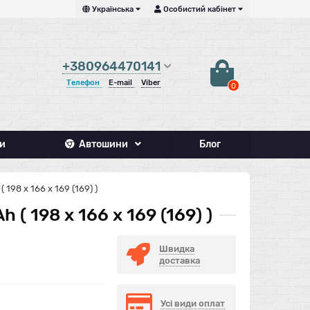
Українська
Особистий кабінет
+380964470141
Телефон
E-mail
Viber
0
и
Автошини
Блог
198 х 166 х 169 (169) )
( 198 х 166 х 169 (169) )
Швидка
доставка
Усі види оплат