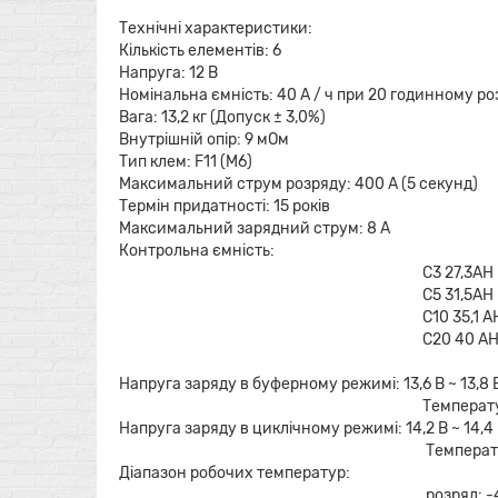
Технічні характеристики:
Кількість елементів: 6
Напруга: 12 В
Номінальна ємність: 40 A / ч при 20 годинному розр
Вага: 13,2 кг (Допуск ± 3,0%)
Внутрішній опір: 9 мОм
Тип клем: F11 (M6)
Максимальний струм розряду: 400 А (5 секунд)
Термін придатності: 15 років
Максимальний зарядний струм: 8 A
Контрольна ємність:
C3 27,3AH
C5 31,5AH
C10 35,1 A
C20 40 A
Напруга заряду в буферному режимі: 13,6 В ~ 13,8 В
Температурна компенсація: 
Напруга заряду в циклічному режимі: 14,2 В ~ 14,4 
Температурна компенсація: 
Діапазон робочих температур:
розряд: -40 ° C ~ 6