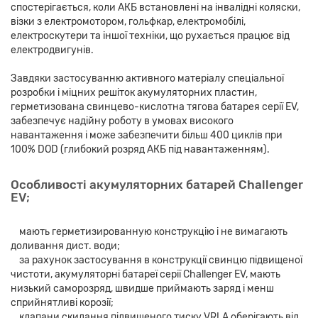
спостерігається, коли АКБ встановлені на інвалідні коляски,
візки з електромотором, гольфкар, електромобілі,
електроскутери та іншої техніки, що рухається працює від
електродвигунів.
Завдяки застосуванню активного матеріалу спеціальної
розробки і міцних решіток акумуляторних пластин,
герметизована свинцево-кислотна тягова батарея серії EV,
забезпечує надійну роботу в умовах високого
навантаження і може забезпечити більш 400 циклів при
100% DOD (глибокий розряд АКБ під навантаженням).
Особливості акумуляторних батарей Challenger
EV;
мають герметизированную конструкцію і не вимагають
доливання дист. води;
за рахунок застосування в конструкції свинцю підвищеної
чистоти, акумуляторні батареї серії Challenger EV, мають
низький саморозряд, швидше приймають заряд і менш
сприйнятливі корозії;
клапани скидання підвищеного тиску VRLA оберігають від