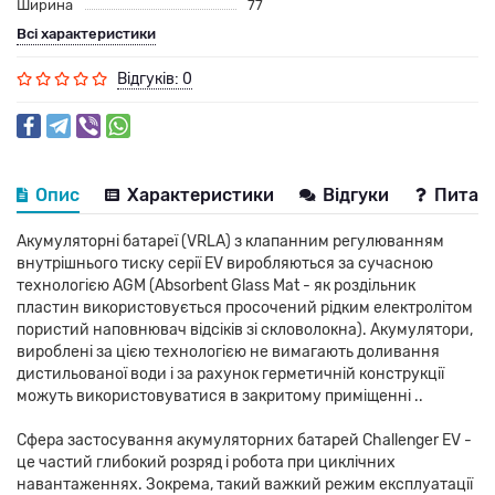
Ширина
77
Всі характеристики
Відгуків: 0
Опис
Характеристики
Відгуки
Питанн
Акумуляторні батареї (VRLA) з клапанним регулюванням
внутрішнього тиску серії EV виробляються за сучасною
технологією AGM (Absorbent Glass Mat - як роздільник
пластин використовується просочений рідким електролітом
пористий наповнювач відсіків зі скловолокна). Акумулятори,
вироблені за цією технологією не вимагають доливання
дистильованої води і за рахунок герметичній конструкції
можуть використовуватися в закритому приміщенні ..
Сфера застосування акумуляторних батарей Challenger EV -
це частий глибокий розряд і робота при циклічних
навантаженнях. Зокрема, такий важкий режим експлуатації