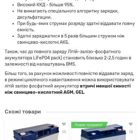
Високий ККД - більше 95%.
Не вимагають спеціального алгоритму зарядки,
десульфатации.
При будь-яких струмах розряду здатні віддавати повну
ємність.
Здатні заряджатися в 5 разів більшим струмом ніж
свинцево-кислотні АКБ.
Також, час до повного заряду Літій-залізо-фосфатного
акумулятора LiFePO4 pack) становить близько 2-2,5 годин в
залежності від налаштувань BMS.
Більш того, за рахунок можливості повністю віддавати заряд,
в режимі циклічного навантаження можна використовувати
літій залізо фосфатний акумулятор
втричі меншої ємності
ніж свинцево-кислотний AGM, GEL
.
Схожі товари
Лидер продажу!