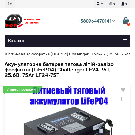
+380964470141
0
Каталог
ва літій-залізо фосфатна (LiFePO4) Challenger LF24-75T, 25.6В, 75Аг
Акумуляторна батарея тягова літій-залізо
фосфатна (LiFePO4) Challenger LF24-75T,
25.6В, 75Аг LF24-75T
Лидер продажу!