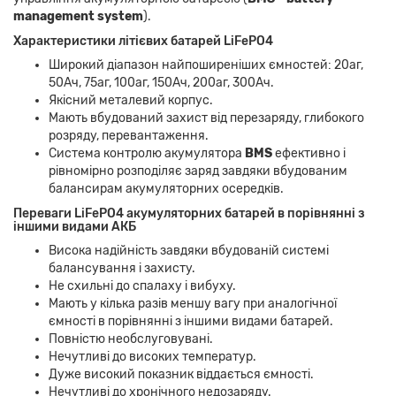
management system
).
Характеристики літієвих батарей LiFePO4
Широкий діапазон найпоширеніших ємностей: 20аг,
50Ач, 75аг, 100аг, 150Ач, 200аг, 300Ач.
Якісний металевий корпус.
Мають вбудований захист від перезаряду, глибокого
розряду, перевантаження.
Система контролю акумулятора
BMS
ефективно і
рівномірно розподіляє заряд завдяки вбудованим
балансирам акумуляторних осередків.
Переваги LiFePO4 акумуляторних батарей в порівнянні з
іншими видами АКБ
Висока надійність завдяки вбудованій системі
балансування і захисту.
Не схильні до спалаху і вибуху.
Мають у кілька разів меншу вагу при аналогічної
ємності в порівнянні з іншими видами батарей.
Повністю необслуговувані.
Нечутливі до високих температур.
Дуже високий показник віддається ємності.
Нечутливі до хронічного недозаряду.