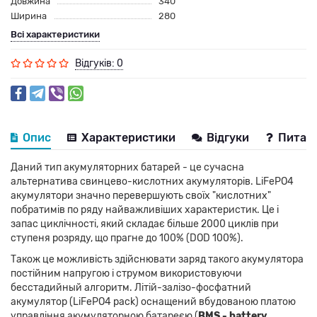
Довжина
340
Ширина
280
Всі характеристики
Відгуків: 0
Опис
Характеристики
Відгуки
Питанн
Даний тип акумуляторних батарей - це сучасна
альтернатива свинцево-кислотних акумуляторів. LiFePO4
акумулятори значно перевершують своїх "кислотних"
побратимів по ряду найважливіших характеристик. Це і
запас циклічності, який складає більше 2000 циклів при
ступеня розряду, що прагне до 100% (DOD 100%).
Також це можливість здійснювати заряд такого акумулятора
постійним напругою і струмом використовуючи
бесстадийный алгоритм. Літій-залізо-фосфатний
акумулятор (LiFePO4 pack) оснащений вбудованою платою
управління акумуляторною батареєю (
BMS - battery