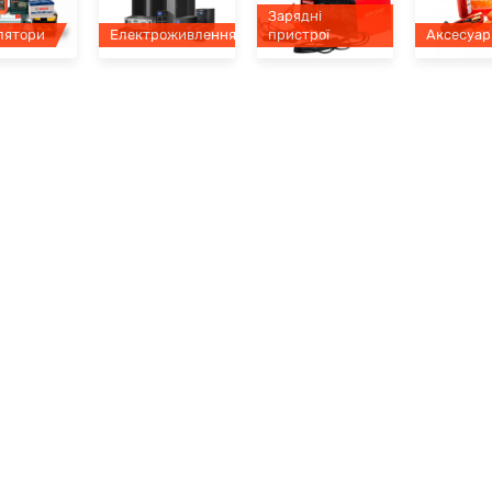
Зарядні
лятори
Електроживлення
пристрої
Аксесуар