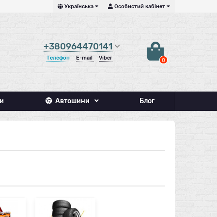
Українська
Особистий кабінет
+380964470141
Телефон
E-mail
Viber
0
и
Автошини
Блог