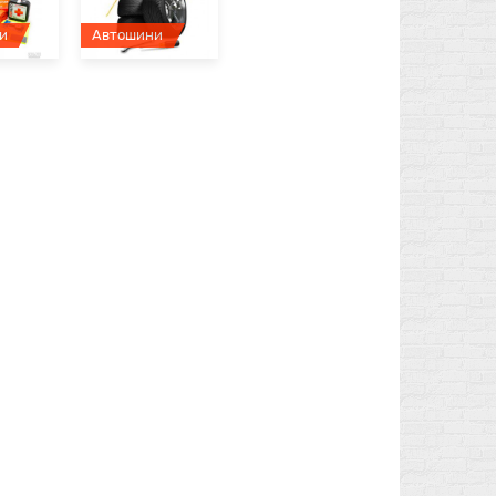
и
Автошини