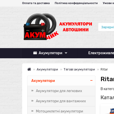
Оплата та доставка
Політика конфеденціальности
Умови 
Акумулятори
Електроживл
Акумулятори
Тягові акумулятори
Ritar
Rita
Акумулятори
В катег
Акумулятори для легкових
Катал
Акумулятори для вантажних
Мотоциклетні акумулятори