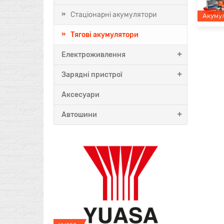
Стаціонарні акумулятори
Акуму
Тягові акумулятори
Електроживлення
Зарядні пристрої
Аксесуари
Автошини