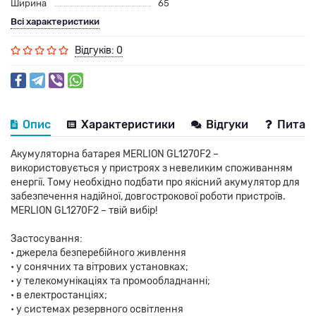
Ширина
65
Всі характеристики
Відгуків: 0
Опис
Характеристики
Відгуки
Питанн
Акумуляторна батарея MERLION GL1270F2 –
використовується у пристроях з невеликим споживанням
енергії. Тому необхідно подбати про якісний акумулятор для
забезпечення надійної, довгострокової роботи пристроїв.
MERLION GL1270F2 – твій вибір!
Застосування:
• джерела безперебійного живлення
• у сонячних та вітрових установках;
• у телекомунікаціях та промообладнанні;
• в електростанціях;
• у системах резервного освітлення