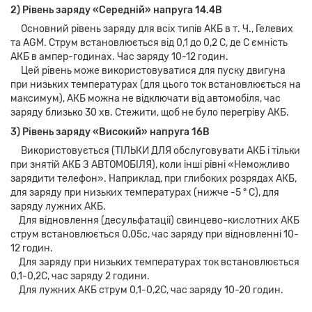
2) Рівень заряду «Середній» напруга 14.4В
Основний рівень заряду для всіх типів АКБ в т. Ч., Гелевих
та AGM. Струм встановлюється від 0,1 до 0,2 С, де С ємність
АКБ в ампер-годинах. Час заряду 10-12 годин.
Цей рівень може використовуватися для пуску двигуна
при низьких температурах (для цього ток встановлюється на
максимум), АКБ можна не відключати від автомобіля, час
заряду близько 30 хв. Стежити, щоб не було перегріву АКБ.
3) Рівень заряду «Високий» напруга 16В
Використовується (ТІЛЬКИ ДЛЯ обслуговувати АКБ і тільки
при знятій АКБ З АВТОМОБІЛЯ), коли інші рівні «Неможливо
зарядити телефон». Наприклад, при глибоких розрядах АКБ,
для заряду при низьких температурах (нижче -5 ° С), для
заряду лужних АКБ.
Для відновлення (десульфатаціі) свинцево-кислотних АКБ
струм встановлюється 0,05с, час заряду при відновленні 10-
12 годин.
Для заряду при низьких температурах ток встановлюється
0,1-0,2С, час заряду 2 години.
Для лужних АКБ струм 0,1-0,2С, час заряду 10-20 годин.