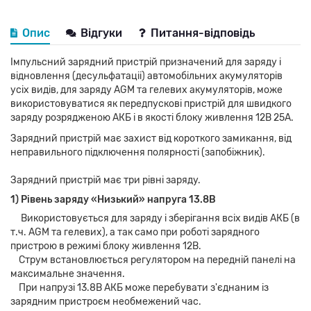
Опис
Відгуки
Питання-відповідь
Імпульсний зарядний пристрій призначений для заряду і
відновлення (десульфатаціі) автомобільних акумуляторів
усіх видів, для заряду AGM та гелевих акумуляторів, може
використовуватися як передпускові пристрій для швидкого
заряду розрядженою АКБ і в якості блоку живлення 12В 25А.
Зарядний пристрій має захист від короткого замикання, від
неправильного підключення полярності (запобіжник).
Зарядний пристрій має три рівні заряду.
1) Рівень заряду «Низький» напруга 13.8В
Використовується для заряду і зберігання всіх видів АКБ (в
т.ч. AGM та гелевих), а так само при роботі зарядного
пристрою в режимі блоку живлення 12В.
Струм встановлюється регулятором на передній панелі на
максимальне значення.
При напрузі 13.8В АКБ може перебувати з'єднаним із
зарядним пристроєм необмежений час.