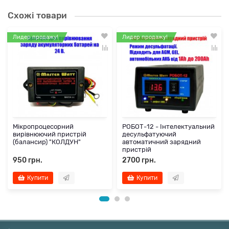
Схожі товари
Лидер продажу!
Лидер продажу!
Мікропроцесорний
РОБОТ-12 - Інтелектуальний
вирівнюючий пристрій
десульфатуючий
(балансир) "КОЛДУН"
автоматичний зарядний
пристрій
950 грн.
2700 грн.
Купити
Купити