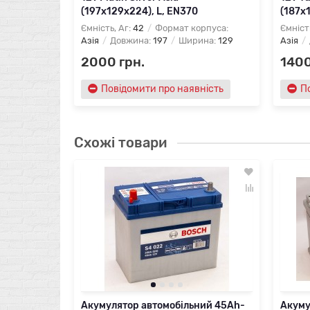
(197х129х224), L, EN370
(187х
Ємність, Аг:
42
Формат корпуса:
Ємніст
Азія
Довжина:
197
Ширина:
129
Азія
2000 грн.
1400
Повідомити про наявність
П
Схожі товари
Акумулятор автомобільний 45Ah-
Акуму