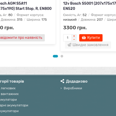
osch AGM S5A11
12v Bosch S5001 (207х175х175
75х190) Start Stop, R, EN800
EN520
ь, Аг:
80
Формат корпуса:
Ємність, Аг:
52
Формат корпус
Довжина:
315
Ширина:
175
низький
Довжина:
207
Шири
0 грн.
3300 грн.
овідомити про наявність
Купити
Швидке замовлення
горії товарів
Додадково
 легкових
Виробники
 вантажних
умулятори
арні акумулятори
акумулятори