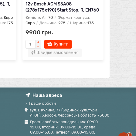
), R,
12v Bosch AGM S5A08
(278х175х190) Start Stop, R, EN760
а:
Євро
Ємність, Аг:
70
Формат корпуса:
на:
175
Євро
Довжина:
278
Ширина:
175
9900 грн.
Купити
Швидке замовлення
Наша адреса
Графік роботи
вул. І. Кулика, 77 (Будинок культури
УТОГ), Херсон, Херсонська область, 73008
График работы: понедельник: 09:00–
15:00, вторник: 09:00–15:00, среда:
09:00–15:00, четверг: 09:00–15:00,
0