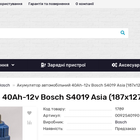
користування
Гарантія та повернення
О компанії
ення
Зарядні пристрої
Аксесуар
Bosch
Акумулятор автомобільний 40Ah-12v Bosch S4019 Asia (187х12
40Ah-12v Bosch S4019 Asia (187х127
Код товару:
1789
Артикул:
0092S40190
Виробник:
Bosch
Наявність:
Предзаказ