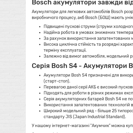
Bosch акумулятори завжди від
Акумулятори для легкових автомобілів Bosch розр
виробничого процесу, акб Bosch (БОШ) мають унік
Підвищені пускові струми (струми холодног
Надійна робота в умовах знижених темпера
За рахунок використання запатентованих м
Висока циклічна стійкість та розрядні хара
терміну експлуатації.
Залежно від вимог автомобіля, модельний р
Серія Bosh S4 - Акумулятори 
Акумулятори Bosh S4 призначені для викор
(старт-стоп).
Перевагою даної серії АКБ є високий пусков
Підходять для роботи в різних режимах експ
Серія акумуляторних батарей Bosh S4 не пот
Використання запатентованих технологій ви
Широкий модельний ряд - більше 25 типорозм
стандарту JIS (Japan Industrial Standard).
У нашому інтернет-магазині "Акумчик" можна купи