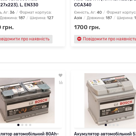
127х223), L, EN330
CCA340
ь, Аг:
36
Формат корпуса:
Ємність, Аг:
40
Формат корпус
Довжина:
187
Ширина:
127
Азія
Довжина:
187
Ширина:
 грн.
1700 грн.
овідомити про наявність
Повідомити про наявніст
лятор автомобільний 80Ah-
Акумулятор автомобільний 