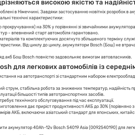
різняються високою якістю та надійніс
облені в Німеччині. Завдяки застосуванню новітніх розробок в а
альні технічні характеристики:
о прокручування) на 30% у порівнянні зі звичайними акумулятор
тур – впевнений старт автомобіля гарантовано.
атеріалів та комплектуючих досягнуто збільшеного терміну служ
ктеристики. Від циклу до циклу, акумулятори Bosch (Бош) не втр
яд акб Бош Bosch повністю задовольняє вимогам автовласників.
Bosh для легкових автомобілів із серед
истання на автотранспорті зі стандартним набором електрооблад
ий струм, стабільна робота за знижених температур, надійність п
луатації більшості типів автотранспортних засобів.
ребує технічного обслуговування під час експлуатації.
готовлення дає приріст продуктивності АКБ до 30% (порівняно з
ірів АКБ, включаючи азіатський стандарт для японських, китайськ
ти акумулятор 40Ah-12v Bosch S4019 Asia (0092S40190) для легко