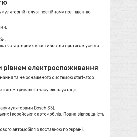
тю
кумуляторній галузі, постійному поліпшенню
ами.
би.
ачають стартерних властивостей протягом усього
нім рівнем електроспоживання
нання та не оснащеного системою start-stop
ротягом тривалого часу експлуатації.
 акумуляторами Bosch S3).
их і корейських автомобілів. Повна відповідність
вого автомобіля з доставкою по Україні.