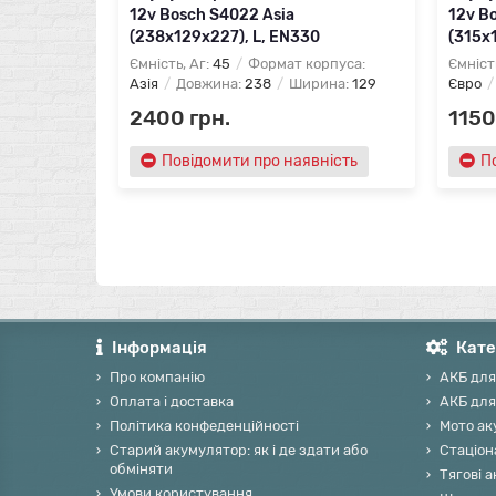
12v Bosch S4022 Asia
12v B
(238х129х227), L, EN330
(315х1
Ємність, Аг:
45
Формат корпуса:
Ємніст
Азія
Довжина:
238
Ширина:
129
Євро
2400 грн.
1150
Повідомити про наявність
П
Інформація
Кате
Про компанію
АКБ для
Оплата і доставка
АКБ для
Політика конфеденційності
Мото ак
Старий акумулятор: як і де здати або
Стаціон
обміняти
Тягові 
Умови користування