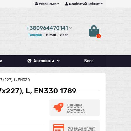
Українська
Особистий кабінет
+380964470141
Телефон
E-mail
Viber
0
и
Автошини
Блог
7х227), L, EN330
х227), L, EN330 1789
Швидка
доставка
Усі види оплат