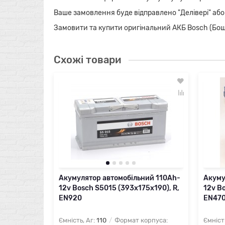
Ваше замовлення буде відправлено "Делівері" або
Замовити та купити оригінальний АКБ Bosch (Бош) у
Схожі товари
Акумулятор автомобільний 110Ah-
Акуму
12v Bosch S5015 (393х175х190), R,
12v B
EN920
EN47
Ємність, Аг:
110
Формат корпуса:
Ємніст