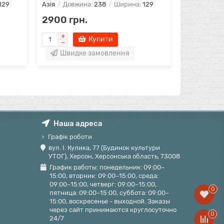
129
Азія
Довжина:
238
Ширина:
129
Азія
Довж
2900 грн.
4500 гр
Купити
Повідо
Швидке замовлення
Наша адреса
Графік роботи
вул. І. Кулика, 77 (Будинок культури
УТОГ), Херсон, Херсонська область, 73008
График работы: понедельник: 09:00–
15:00, вторник: 09:00–15:00, среда:
09:00–15:00, четверг: 09:00–15:00,
0
пятница: 09:00–15:00, суббота: 09:00–
15:00, воскресенье - выходной. Заказы
через сайт принимаются круглосуточно
0
24/7