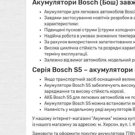
Акумулятори Bosch (Бош) завж
Акумулятори для легкових автомобілів Bosch
Завдяки застосуванню новітніх розробок в 
характеристики:
Підвищені пускові струми (струми холодног
Надійна робота в умовах знижених темпера
За рахунок використання запатентованих м
Висока циклічна стійкість та розрядні хара
терміну експлуатації.
Залежно від вимог автомобіля, модельний р
Серія Bosch S5 – акумулятори
Якщо транспортний засіб оснащений великою 
Акумулятори Bosch S5 забезпечують високу 
заряджання та високу стійкість корозії.
АКБ Bosch S5 для легкових автомобілів не 
Акумулятори Bosch S5 можна встановити як 
Наявність у модельному ряді акумуляторів B
У нашому інтернет-магазині "Акумчик" можна купи
із нашого магазину за адресою: м. Херсон, вул. І. К
Замовити та оформити покупку акумулятора 77Ah-