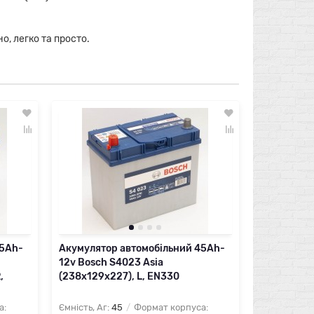
о, легко та просто.
45Ah-
Акумулятор автомобільний 45Ah-
Акумулято
12v Bosch S4023 Asia
12v Bosch
,
(238х129х227), L, EN330
(232х173х22
EN650
а:
Ємність, Аг:
45
Формат корпуса:
Ємність, Аг: