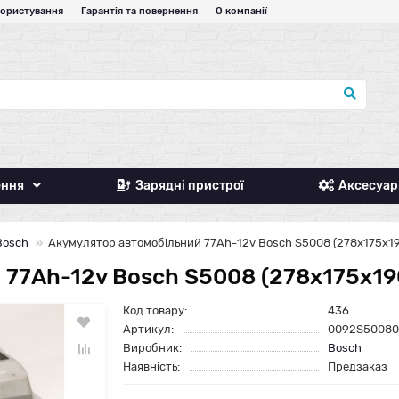
користування
Гарантія та повернення
О компанії
ення
Зарядні пристрої
Аксесуар
Bosch
Акумулятор автомобільний 77Ah-12v Bosch S5008 (278х175х19
77Ah-12v Bosch S5008 (278х175х190
Код товару:
436
Артикул:
0092S50080
Виробник:
Bosch
Наявність:
Предзаказ