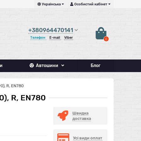
Українська
Особистий кабінет
+380964470141
Телефон
E-mail
Viber
0
и
Автошини
Блог
0), R, EN780
), R, EN780
Швидка
доставка
Усі види оплат