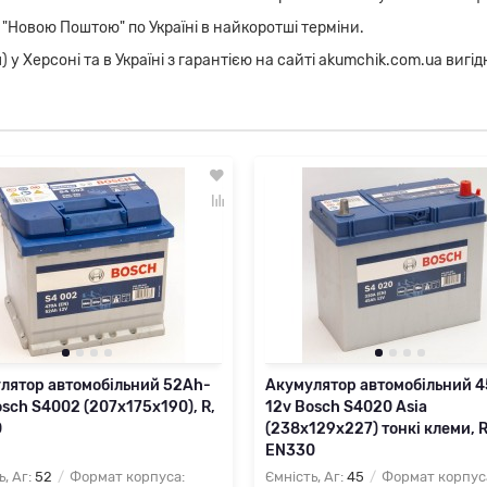
 "Новою Поштою" по Україні в найкоротші терміни.
 Херсоні та в Україні з гарантією на сайті akumchik.com.ua вигідн
лятор автомобільний 52Ah-
Акумулятор автомобільний 
osch S4002 (207х175х190), R,
12v Bosch S4020 Asia
0
(238х129х227) тонкі клеми, R
EN330
ь, Аг:
52
Формат корпуса:
Ємність, Аг:
45
Формат корпус