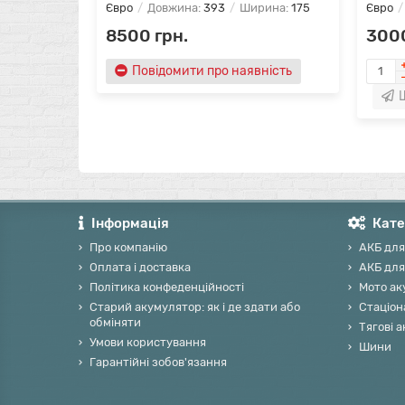
Євро
Довжина:
393
Ширина:
175
Євро
8500 грн.
3000
Повідомити про наявність
Інформація
Кате
Про компанію
АКБ для
Оплата і доставка
АКБ для
Політика конфеденційності
Мото ак
Старий акумулятор: як і де здати або
Стаціон
обміняти
Тягові 
Умови користування
Шини
Гарантійні зобов'язання