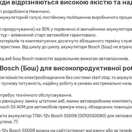
ди відрізняються високою якістю та на
 розроблені в Німеччині.
акумуляторній галузі, постійному поліпшенню виробничого процесу
о прокручування) на 30% у порівнянні зі звичайними акумулятор
тур – впевнений старт автомобіля гарантовано.
атеріалів та комплектуючих досягнуто збільшеного терміну служ
ктеристики. Від циклу до циклу, акумулятори Bosch (Бош) не втр
яд акб Бош Bosch повністю задовольняє вимогам автовласників.
 Bosch (Бош) для високопродуктивної ро
кількістю електрообладнання без системи start stop, то акумуля
пускову потужність, надійну роботу в умовах екстремально низь
потребує технічного обслуговування.
рівноцінну заміну штатним акб, якими автовиробники комплектую
osch S5 AGM для автомобілів преміум класу, обладнаних повноцін
ти акумулятор 77Ah-12v Bosch S5008 (0092S50080) для легкового 
улика, 77.
12v Bosch S5008 можна на сайті інтернет магазину або за телеф