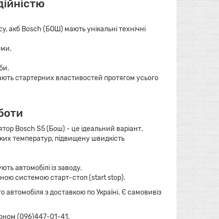
дійністю
, акб Bosch (БОШ) мають унікальні технічні
ами.
би.
ачають стартерних властивостей протягом усього
боти
тор Bosch S5 (Бош) - це ідеальний варіант.
ких температур, підвищену швидкість
ть автомобілі із заводу.
ною системою старт-стоп (start stop).
автомобіля з доставкою по Україні. Є самовивіз
оном (096)447-01-41.