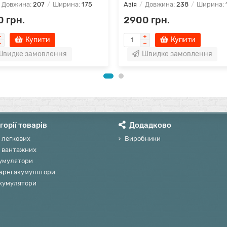
Довжина:
207
Ширина:
175
Азія
Довжина:
238
Ширина:
 грн.
2900 грн.
Купити
Купити
Швидке замовлення
Швидке замовлення
горії товарів
Додадково
 легкових
Виробники
 вантажних
умулятори
арні акумулятори
акумулятори